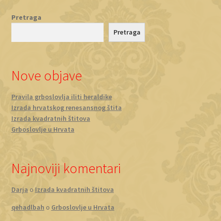
Pretraga
Pretraga
Nove objave
Pravila grboslovlja iliti heraldike
Izrada hrvatskog renesansnog štita
Izrada kvadratnih štitova
Grboslovlje u Hrvata
Najnoviji komentari
Darja
o
Izrada kvadratnih štitova
qehadlbah
o
Grboslovlje u Hrvata