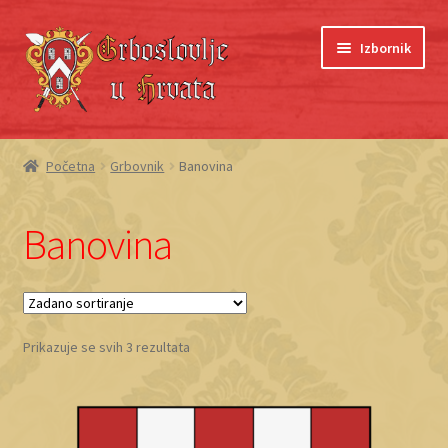
Preskoči
Skoči
Izbornik
na
do
navigaciju
sadržaja
Početna
Početna
Grbovnik
Banovina
Blagajna
Banovina
Grboslovlje
Košarica
Prikazuje se svih 3 rezultata
Moj račun
O nama