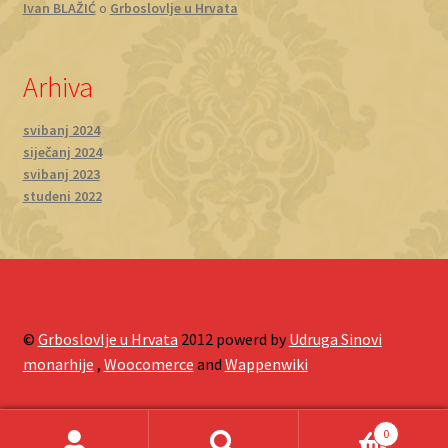
Ivan BLAŽIĆ
o
Grboslovlje u Hrvata
Arhiva
svibanj 2024
siječanj 2024
svibanj 2023
studeni 2022
©
Grboslovlje u Hrvata
2012 powerd by
Udruga Sinovi
monarhije
,
Woocomerce
and
Wappenwiki
0