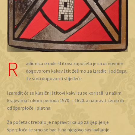
R
adionica izrade štitova započela je sa osnovnim
dogovorom kakav štit želimo za izraditi i od čega.
Te smo dogovorili slijedeće.
Izaradit će se klasični štitovi kakvi su se koristili u našim
krajevima tokom perioda 1570. – 1620. a napravit ćemo ih
od šperploče i platna.
Za početak trebalo je napraviti kalup za ljepljenje
šperploča te smo se bacili na njegovo sastavljanje.