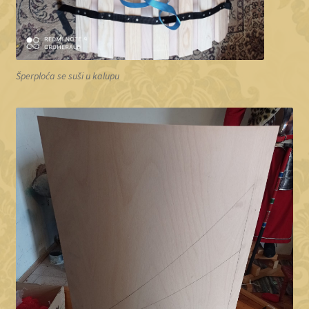
Šperploća se suši u kalupu