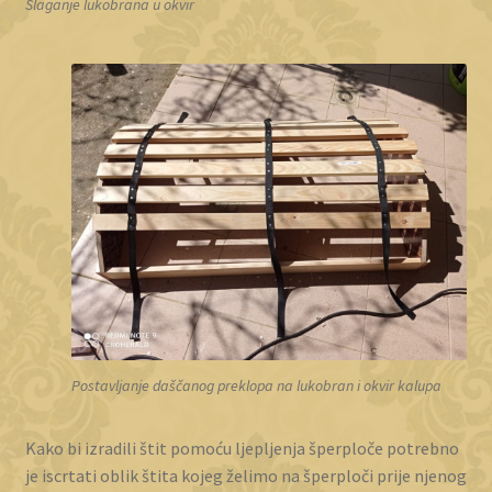
Slaganje lukobrana u okvir
Postavljanje daščanog preklopa na lukobran i okvir kalupa
Kako bi izradili štit pomoću ljepljenja šperploče potrebno
je iscrtati oblik štita kojeg želimo na šperploči prije njenog