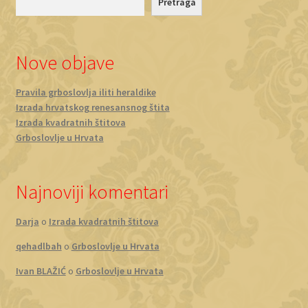
Pretraga
Nove objave
Pravila grboslovlja iliti heraldike
Izrada hrvatskog renesansnog štita
Izrada kvadratnih štitova
Grboslovlje u Hrvata
Najnoviji komentari
Darja
o
Izrada kvadratnih štitova
qehadlbah
o
Grboslovlje u Hrvata
Ivan BLAŽIĆ
o
Grboslovlje u Hrvata