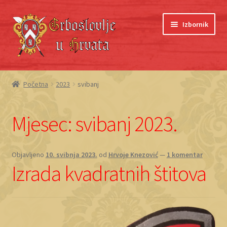
Preskoči
Skoči
Izbornik
na
do
navigaciju
sadržaja
Početna
Početna
2023
svibanj
Blagajna
Mjesec:
svibanj 2023.
Grboslovlje
Košarica
Objavljeno
10. svibnja 2023.
od
Hrvoje Knezović
—
1 komentar
Izrada kvadratnih štitova
Moj račun
O nama