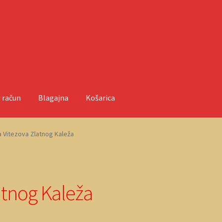
 račun
Blagajna
Košarica
ačun
O nama
Objave
 Vitezova Zlatnog Kaleža
atnog Kaleža