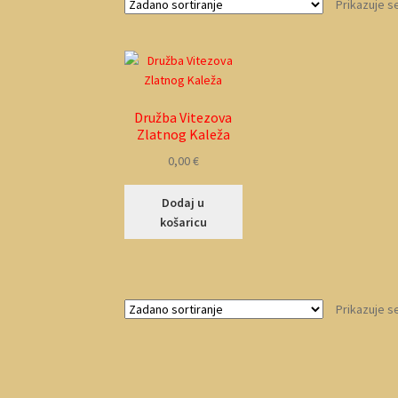
Prikazuje s
Družba Vitezova
Zlatnog Kaleža
0,00
€
Dodaj u
košaricu
Prikazuje s