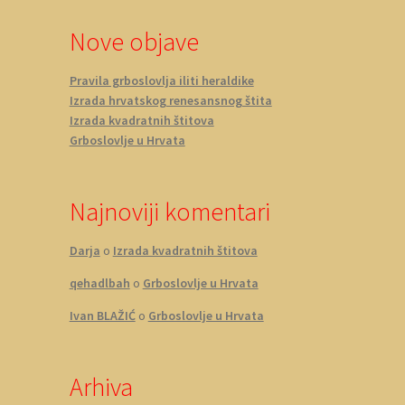
Nove objave
Pravila grboslovlja iliti heraldike
Izrada hrvatskog renesansnog štita
Izrada kvadratnih štitova
Grboslovlje u Hrvata
Najnoviji komentari
Darja
o
Izrada kvadratnih štitova
qehadlbah
o
Grboslovlje u Hrvata
Ivan BLAŽIĆ
o
Grboslovlje u Hrvata
Arhiva