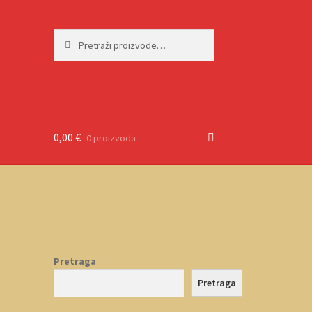
Pretraži:
Pretraži
0,00
€
0 proizvoda
Pretraga
Pretraga