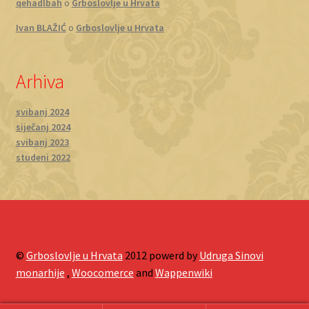
qehadlbah
o
Grboslovlje u Hrvata
Ivan BLAŽIĆ
o
Grboslovlje u Hrvata
Arhiva
svibanj 2024
siječanj 2024
svibanj 2023
studeni 2022
©
Grboslovlje u Hrvata
2012 powerd by
Udruga Sinovi
monarhije
,
Woocomerce
and
Wappenwiki