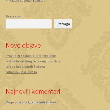
Prikazuje se jedan rezultat
Pretraga
Pretraga
Nove objave
Pravila grboslovlja iliti heraldike
Izrada hrvatskog renesansnog štita
Izrada kvadratnih štitova
Grboslovlje u Hrvata
Najnoviji komentari
Darja
o
Izrada kvadratnih štitova