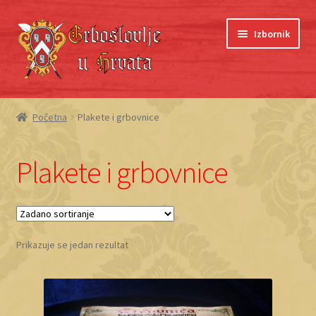
Preskoči
Skoči
Izbornik
na
do
navigaciju
sadržaja
Početna
Početna
Plakete i grbovnice
Blagajna
Plakete i grbovnice
Grboslovlje
Košarica
Prikazuje se jedan rezultat
Moj račun
O nama