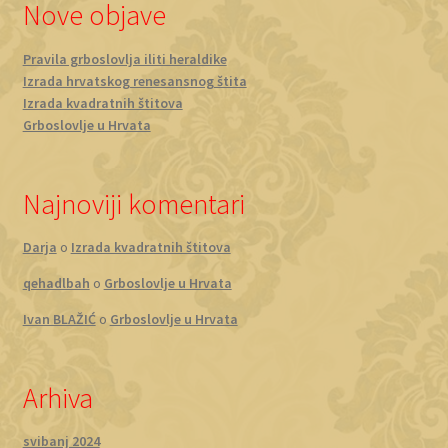
Nove objave
Pravila grboslovlja iliti heraldike
Izrada hrvatskog renesansnog štita
Izrada kvadratnih štitova
Grboslovlje u Hrvata
Najnoviji komentari
Darja
o
Izrada kvadratnih štitova
qehadlbah
o
Grboslovlje u Hrvata
Ivan BLAŽIĆ
o
Grboslovlje u Hrvata
Arhiva
svibanj 2024