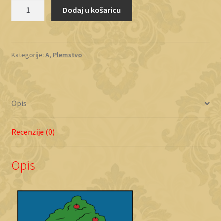
Apfaltern
Dodaj u košaricu
količina
Kategorije:
A
,
Plemstvo
Opis
Recenzije (0)
Opis