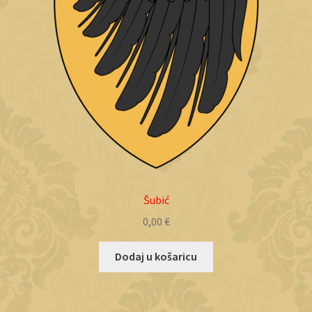
Šubić
0,00
€
Dodaj u košaricu