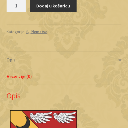
Bačić
Dodaj u košaricu
količina
Kategorije:
B
,
Plemstvo
Opis
Recenzije (0)
Opis