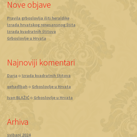
Nove objave
Pravila grboslovlja iliti heraldike
Izrada hrvatskog renesansnog štita
Izrada kvadratnih štitova
Grboslovlje u Hrvata
Najnoviji komentari
Darja
o
Izrada kvadratnih štitova
qehadlbah
o
Grboslovlje u Hrvata
Ivan BLAŽIĆ
o
Grboslovlje u Hrvata
Arhiva
svibanj 2024