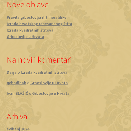
Nove objave
Pravila grboslovlja iliti heraldike
Izrada hrvatskog renesansnog štita
Izrada kvadratnih štitova
Grboslovlje u Hrvata
Najnoviji komentari
Darja
o
Izrada kvadratnih štitova
qehadlbah
o
Grboslovlje u Hrvata
Ivan BLAŽIĆ
o
Grboslovlje u Hrvata
Arhiva
svibanj 2024