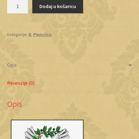
Barić
Dodaj u košaricu
količina
Kategorije:
B
,
Plemstvo
Opis
Recenzije (0)
Opis