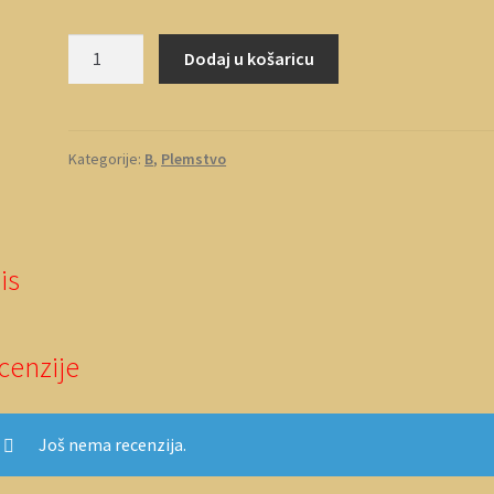
Benković
Dodaj u košaricu
1
količina
Kategorije:
B
,
Plemstvo
is
cenzije
Još nema recenzija.