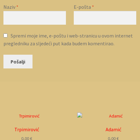
Naziv
*
E-pošta
*
Spremi moje ime, e-poštu i web-stranicu u ovom internet
pregledniku za sljedeći put kada budem komentirao.
Trpimirović
Adamić
0,00
€
0,00
€