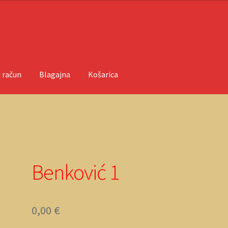
 račun
Blagajna
Košarica
ačun
O nama
Objave
1
Benković 1
0,00
€