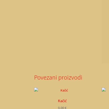
Povezani proizvodi
Kačić
0,00
€