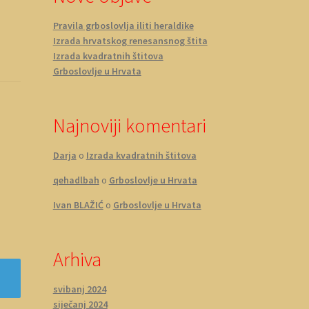
Pravila grboslovlja iliti heraldike
Izrada hrvatskog renesansnog štita
Izrada kvadratnih štitova
Grboslovlje u Hrvata
Najnoviji komentari
Darja
o
Izrada kvadratnih štitova
qehadlbah
o
Grboslovlje u Hrvata
Ivan BLAŽIĆ
o
Grboslovlje u Hrvata
Arhiva
svibanj 2024
siječanj 2024