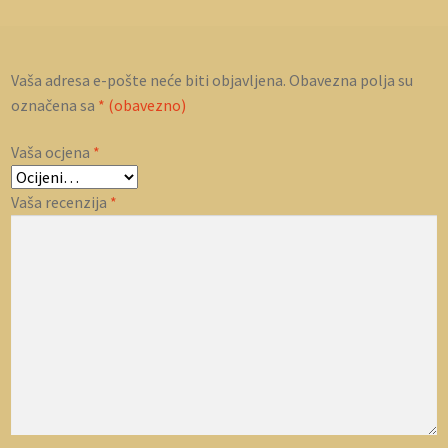
Vaša adresa e-pošte neće biti objavljena.
Obavezna polja su
označena sa
* (obavezno)
Vaša ocjena
*
Vaša recenzija
*