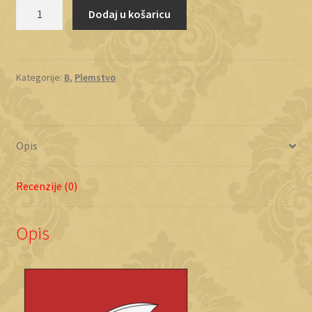
Berlečić
Dodaj u košaricu
količina
Kategorije:
B
,
Plemstvo
Opis
Recenzije (0)
Opis