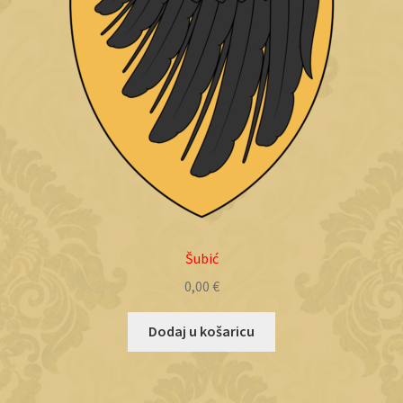
Šubić
0,00
€
Dodaj u košaricu