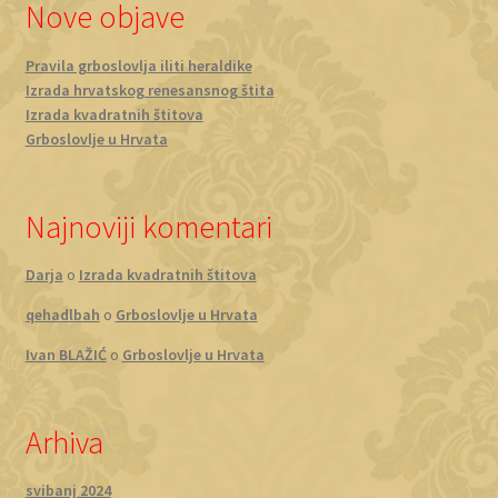
Nove objave
Pravila grboslovlja iliti heraldike
Izrada hrvatskog renesansnog štita
Izrada kvadratnih štitova
Grboslovlje u Hrvata
Najnoviji komentari
Darja
o
Izrada kvadratnih štitova
qehadlbah
o
Grboslovlje u Hrvata
Ivan BLAŽIĆ
o
Grboslovlje u Hrvata
Arhiva
svibanj 2024