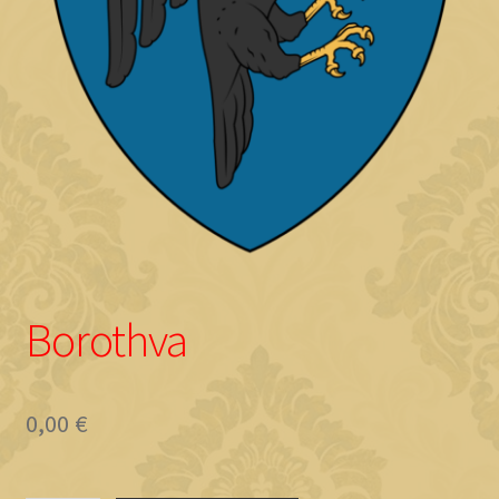
Objave
Borothva
0,00
€