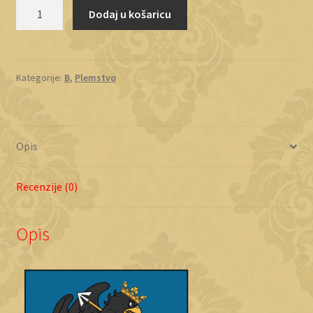
Borothva
Dodaj u košaricu
količina
Kategorije:
B
,
Plemstvo
Opis
Recenzije (0)
Opis