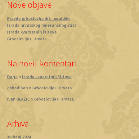
Nove objave
Pravila grboslovlja iliti heraldike
Izrada hrvatskog renesansnog štita
Izrada kvadratnih štitova
Grboslovlje u Hrvata
Najnoviji komentari
Darja
o
Izrada kvadratnih štitova
qehadlbah
o
Grboslovlje u Hrvata
Ivan BLAŽIĆ
o
Grboslovlje u Hrvata
Arhiva
svibanj 2024