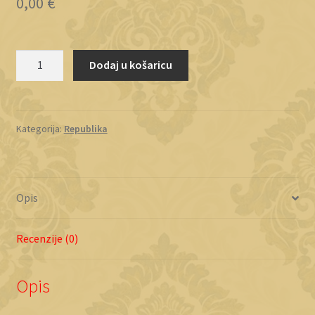
0,00
€
Bosna
Dodaj u košaricu
i
Hercegovina
1992-
1998
Kategorija:
Republika
količina
Opis
Recenzije (0)
Opis