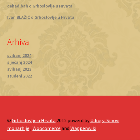
qehadlbah
o
Grboslovlje u Hrvata
Ivan BLAŽIĆ
o
Grboslovlje u Hrvata
Arhiva
svibanj 2024
siječanj 2024
svibanj 2023
studeni 2022
©
Grboslovlje u Hrvata
2012 powerd by
Udruga Sinovi
monarhije
,
Woocomerce
and
Wappenwiki