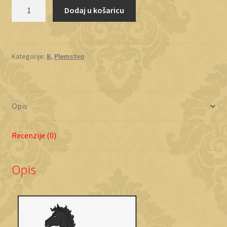
Božić
Dodaj u košaricu
količina
Kategorije:
B
,
Plemstvo
Opis
Recenzije (0)
Opis