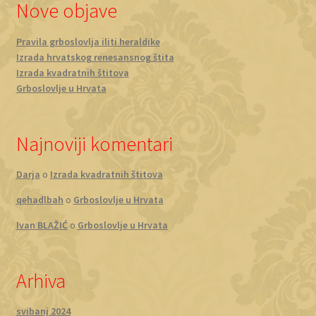
Nove objave
Pravila grboslovlja iliti heraldike
Izrada hrvatskog renesansnog štita
Izrada kvadratnih štitova
Grboslovlje u Hrvata
Najnoviji komentari
Darja
o
Izrada kvadratnih štitova
qehadlbah
o
Grboslovlje u Hrvata
Ivan BLAŽIĆ
o
Grboslovlje u Hrvata
Arhiva
svibanj 2024