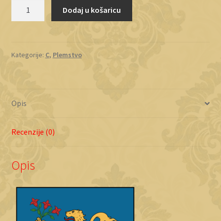
Čegetek
Dodaj u košaricu
količina
Kategorije:
C
,
Plemstvo
Opis
Recenzije (0)
Opis