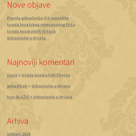
Nove objave
Pravila grboslovlja iliti heraldike
Izrada hrvatskog renesansnog štita
Izrada kvadratnih štitova
Grboslovlje u Hrvata
Najnoviji komentari
Darja
o
Izrada kvadratnih štitova
qehadlbah
o
Grboslovlje u Hrvata
Ivan BLAŽIĆ
o
Grboslovlje u Hrvata
Arhiva
svibanj 2024