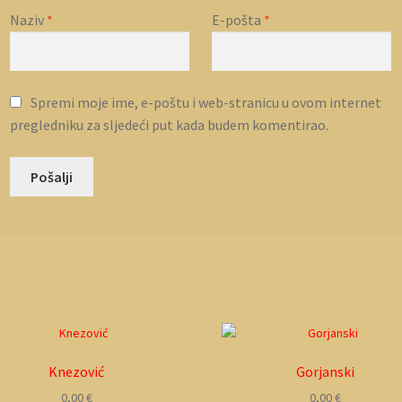
Naziv
*
E-pošta
*
Spremi moje ime, e-poštu i web-stranicu u ovom internet
pregledniku za sljedeći put kada budem komentirao.
Knezović
Gorjanski
0,00
€
0,00
€