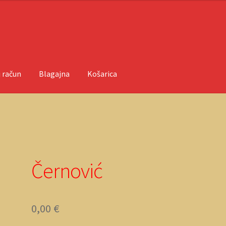
 račun
Blagajna
Košarica
ačun
O nama
Objave
Černović
0,00
€