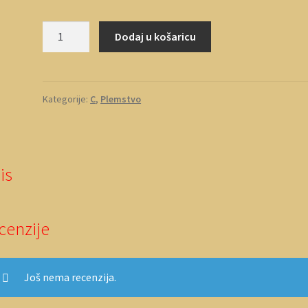
Černović
Dodaj u košaricu
količina
Kategorije:
C
,
Plemstvo
is
cenzije
Još nema recenzija.