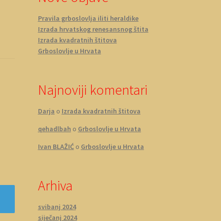
Pravila grboslovlja iliti heraldike
Izrada hrvatskog renesansnog štita
Izrada kvadratnih štitova
Grboslovlje u Hrvata
Najnoviji komentari
Darja
o
Izrada kvadratnih štitova
qehadlbah
o
Grboslovlje u Hrvata
Ivan BLAŽIĆ
o
Grboslovlje u Hrvata
Arhiva
svibanj 2024
siječanj 2024