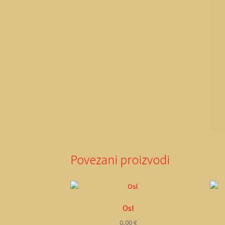
Povezani proizvodi
Osl
0,00
€