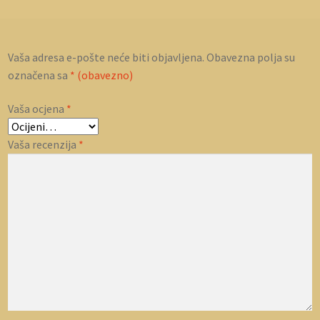
Vaša adresa e-pošte neće biti objavljena.
Obavezna polja su
označena sa
* (obavezno)
Vaša ocjena
*
Vaša recenzija
*