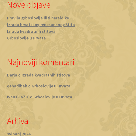
Nove objave
Pravila grboslovlja iliti heraldike
Izrada hrvatskog renesansnog štita
Izrada kvadratnih štitova
Grboslovlje u Hrvata
Najnoviji komentari
Darja
o
Izrada kvadratnih štitova
qehadlbah
o
Grboslovlje u Hrvata
Ivan BLAŽIĆ
o
Grboslovlje u Hrvata
Arhiva
svibanj 2024