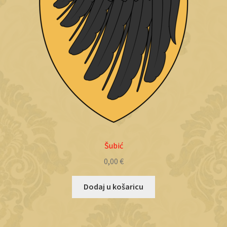
Šubić
0,00
€
Dodaj u košaricu