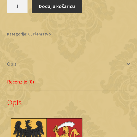
Cvetković
Dodaj u košaricu
3
količina
Kategorije:
C
,
Plemstvo
Opis
Recenzije (0)
Opis