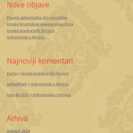
Nove objave
Pravila grboslovlja iliti heraldike
Izrada hrvatskog renesansnog štita
Izrada kvadratnih štitova
Grboslovlje u Hrvata
Najnoviji komentari
Darja
o
Izrada kvadratnih štitova
qehadlbah
o
Grboslovlje u Hrvata
Ivan BLAŽIĆ
o
Grboslovlje u Hrvata
Arhiva
svibanj 2024