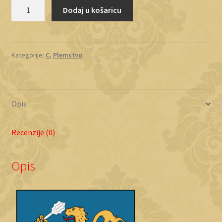
Čvrčić
Dodaj u košaricu
količina
Kategorije:
C
,
Plemstvo
Opis
Recenzije (0)
Opis