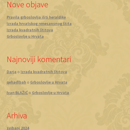
Nove objave
Pravila grboslovlja iliti heraldike
Izrada hrvatskog renesansnog štita
Izrada kvadratnih štitova
Grboslovlje u Hrvata
Najnoviji komentari
Darja
o
Izrada kvadratnih štitova
qehadlbah
o
Grboslovlje u Hrvata
Ivan BLAŽIĆ
o
Grboslovlje u Hrvata
Arhiva
svibanj 2024