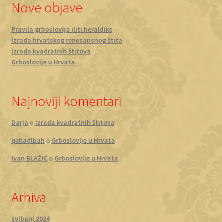
Nove objave
Pravila grboslovlja iliti heraldike
Izrada hrvatskog renesansnog štita
Izrada kvadratnih štitova
Grboslovlje u Hrvata
Najnoviji komentari
Darja
o
Izrada kvadratnih štitova
qehadlbah
o
Grboslovlje u Hrvata
Ivan BLAŽIĆ
o
Grboslovlje u Hrvata
Arhiva
svibanj 2024