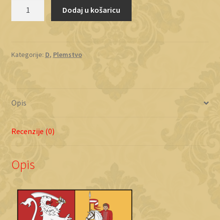
Demelić
Dodaj u košaricu
količina
Kategorije:
D
,
Plemstvo
Opis
Recenzije (0)
Opis