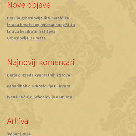
Nove objave
Pravila grboslovlja iliti heraldike
Izrada hrvatskog renesansnog štita
Izrada kvadratnih štitova
Grboslovlje u Hrvata
Najnoviji komentari
Darja
o
Izrada kvadratnih štitova
qehadlbah
o
Grboslovlje u Hrvata
Ivan BLAŽIĆ
o
Grboslovlje u Hrvata
Arhiva
svibanj 2024