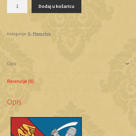
Domotorffy
Dodaj u košaricu
količina
Kategorije:
D
,
Plemstvo
Opis
Recenzije (0)
Opis