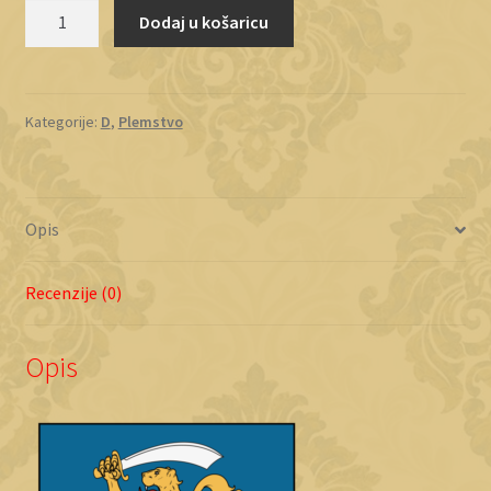
Dorosavčević
Dodaj u košaricu
količina
Kategorije:
D
,
Plemstvo
Opis
Recenzije (0)
Opis