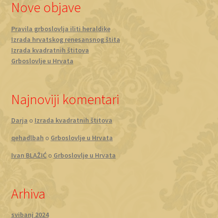
Nove objave
Pravila grboslovlja iliti heraldike
Izrada hrvatskog renesansnog štita
Izrada kvadratnih štitova
Grboslovlje u Hrvata
Najnoviji komentari
Darja
o
Izrada kvadratnih štitova
qehadlbah
o
Grboslovlje u Hrvata
Ivan BLAŽIĆ
o
Grboslovlje u Hrvata
Arhiva
svibanj 2024