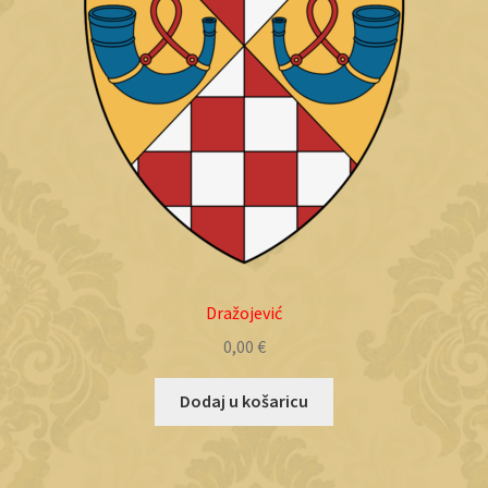
Dražojević
0,00
€
Dodaj u košaricu