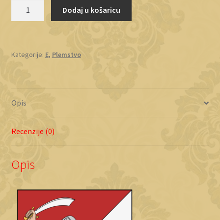
Eckard
Dodaj u košaricu
količina
Kategorije:
E
,
Plemstvo
Opis
Recenzije (0)
Opis