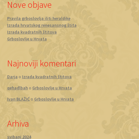
Nove objave
Pravila grboslovlja iliti heraldike
Izrada hrvatskog renesansnog štita
Izrada kvadratnih štitova
Grboslovlje u Hrvata
Najnoviji komentari
Darja
o
Izrada kvadratnih štitova
qehadlbah
o
Grboslovlje u Hrvata
Ivan BLAŽIĆ
o
Grboslovlje u Hrvata
Arhiva
svibanj 2024