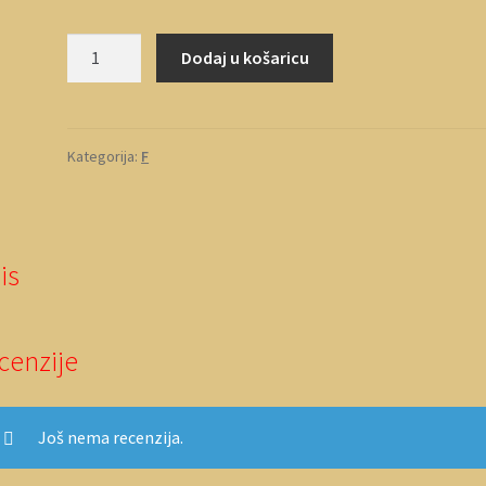
Forčić
Dodaj u košaricu
količina
Kategorija:
F
is
cenzije
Još nema recenzija.