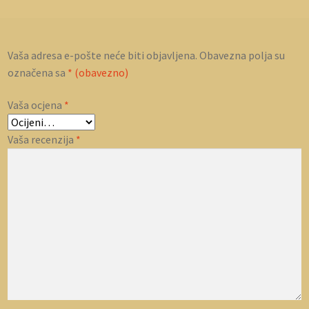
Vaša adresa e-pošte neće biti objavljena.
Obavezna polja su
označena sa
* (obavezno)
Vaša ocjena
*
Vaša recenzija
*