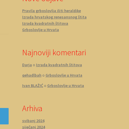
Pravila grboslovlja iliti heraldike
Izrada hrvatskog renesansnog štita
Izrada kvadratnih štitova
Grboslovlje u Hrvata
Najnoviji komentari
Darja
o
Izrada kvadratnih štitova
qehadlbah
o
Grboslovlje u Hrvata
Ivan BLAŽIĆ
o
Grboslovlje u Hrvata
Arhiva
svibanj 2024
siječanj 2024