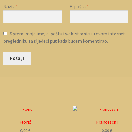
Naziv
*
E-pošta
*
Spremi moje ime, e-poštu i web-stranicu u ovom internet
pregledniku za sljedeći put kada budem komentirao.
Florić
Franceschi
0,00
€
0,00
€