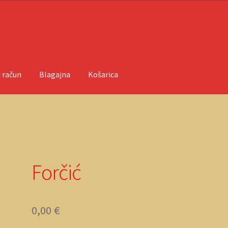
 račun
Blagajna
Košarica
ačun
O nama
Objave
Forčić
0,00
€