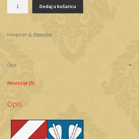
Grabarski-
Dodaj u košaricu
Doborski
količina
Kategorije:
G
,
Plemstvo
Opis
Recenzije (0)
Opis