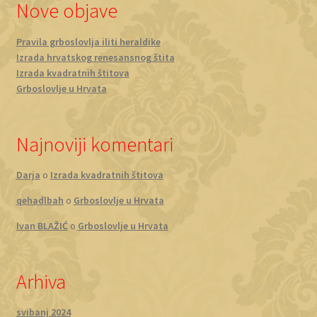
Nove objave
Pravila grboslovlja iliti heraldike
Izrada hrvatskog renesansnog štita
Izrada kvadratnih štitova
Grboslovlje u Hrvata
Najnoviji komentari
Darja
o
Izrada kvadratnih štitova
qehadlbah
o
Grboslovlje u Hrvata
Ivan BLAŽIĆ
o
Grboslovlje u Hrvata
Arhiva
svibanj 2024