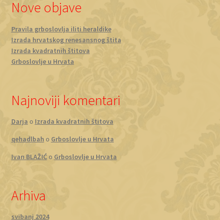
Nove objave
Pravila grboslovlja iliti heraldike
Izrada hrvatskog renesansnog štita
Izrada kvadratnih štitova
Grboslovlje u Hrvata
Najnoviji komentari
Darja
o
Izrada kvadratnih štitova
qehadlbah
o
Grboslovlje u Hrvata
Ivan BLAŽIĆ
o
Grboslovlje u Hrvata
Arhiva
svibanj 2024