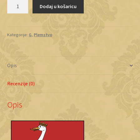
Gusić
Dodaj u košaricu
količina
Kategorije:
G
,
Plemstvo
Opis
Recenzije (0)
Opis