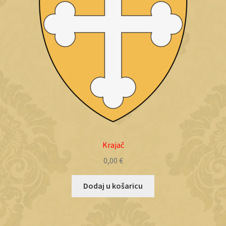
Krajač
0,00
€
Dodaj u košaricu