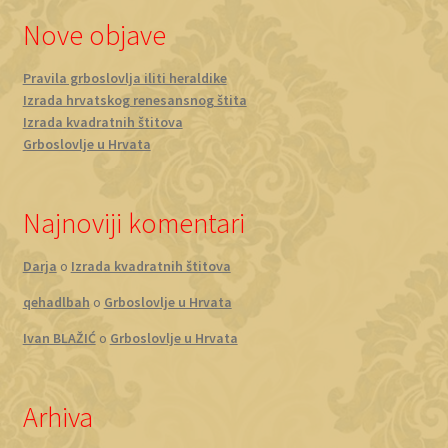
Nove objave
Pravila grboslovlja iliti heraldike
Izrada hrvatskog renesansnog štita
Izrada kvadratnih štitova
Grboslovlje u Hrvata
Najnoviji komentari
Darja
o
Izrada kvadratnih štitova
qehadlbah
o
Grboslovlje u Hrvata
Ivan BLAŽIĆ
o
Grboslovlje u Hrvata
Arhiva