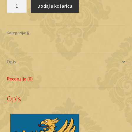
Kišević
Dodaj u košaricu
Lomnički
količina
Kategorija:
K
Opis
Recenzije (0)
Opis