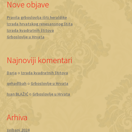
Nove objave
Pravila grboslovlja iliti heraldike
Izrada hrvatskog renesansnog štita
Izrada kvadratnih štitova
Grboslovlje u Hrvata
Najnoviji komentari
Darja
o
Izrada kvadratnih štitova
qehadlbah
o
Grboslovlje u Hrvata
Ivan BLAŽIĆ
o
Grboslovlje u Hrvata
Arhiva
svibanj 2024