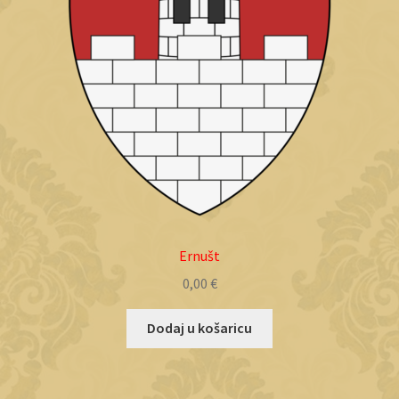
Ernušt
0,00
€
Dodaj u košaricu