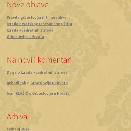
Nove objave
Pravila grboslovlja iliti heraldike
Izrada hrvatskog renesansnog štita
Izrada kvadratnih štitova
Grboslovlje u Hrvata
Najnoviji komentari
Darja
o
Izrada kvadratnih štitova
qehadlbah
o
Grboslovlje u Hrvata
Ivan BLAŽIĆ
o
Grboslovlje u Hrvata
Arhiva
svibanj 2024