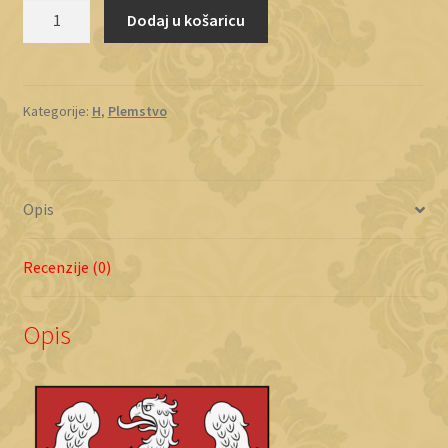
Humski
Dodaj u košaricu
količina
Kategorije:
H
,
Plemstvo
Opis
Recenzije (0)
Opis