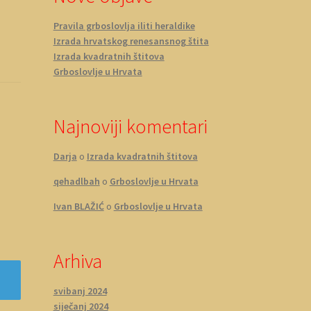
Pravila grboslovlja iliti heraldike
Izrada hrvatskog renesansnog štita
Izrada kvadratnih štitova
Grboslovlje u Hrvata
Najnoviji komentari
Darja
o
Izrada kvadratnih štitova
qehadlbah
o
Grboslovlje u Hrvata
Ivan BLAŽIĆ
o
Grboslovlje u Hrvata
Arhiva
svibanj 2024
siječanj 2024