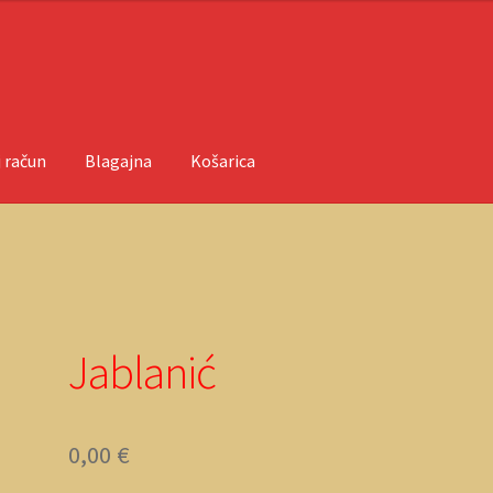
 račun
Blagajna
Košarica
ačun
O nama
Objave
Jablanić
0,00
€