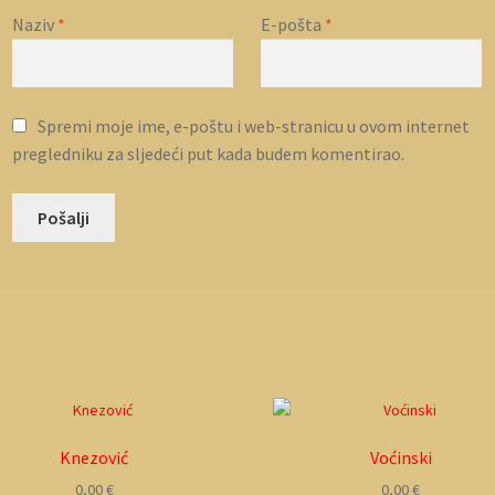
Naziv
*
E-pošta
*
Spremi moje ime, e-poštu i web-stranicu u ovom internet
pregledniku za sljedeći put kada budem komentirao.
Knezović
Voćinski
0,00
€
0,00
€