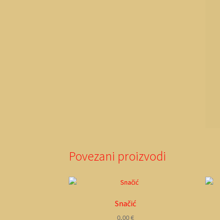
Povezani proizvodi
Snačić
0,00
€