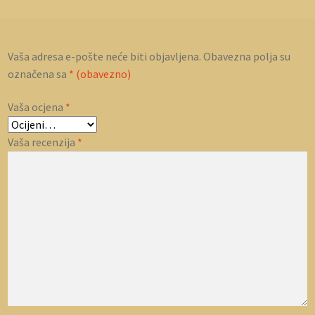
Vaša adresa e-pošte neće biti objavljena.
Obavezna polja su
označena sa
* (obavezno)
Vaša ocjena
*
Vaša recenzija
*