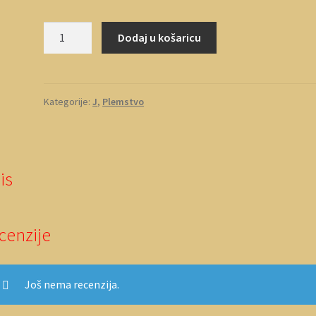
Jablanić
Dodaj u košaricu
količina
Kategorije:
J
,
Plemstvo
is
cenzije
Još nema recenzija.