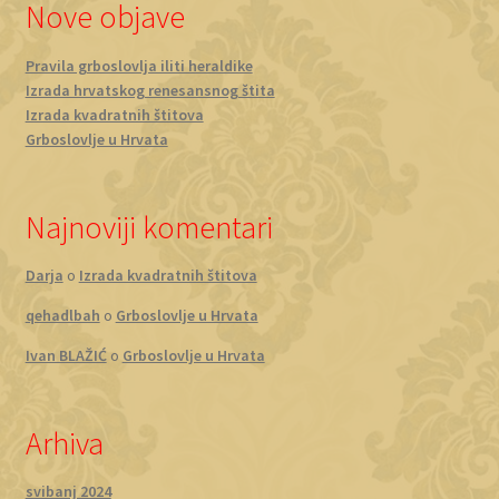
Nove objave
Pravila grboslovlja iliti heraldike
Izrada hrvatskog renesansnog štita
Izrada kvadratnih štitova
Grboslovlje u Hrvata
Najnoviji komentari
Darja
o
Izrada kvadratnih štitova
qehadlbah
o
Grboslovlje u Hrvata
Ivan BLAŽIĆ
o
Grboslovlje u Hrvata
Arhiva
svibanj 2024