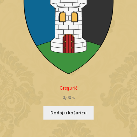
Gregurić
0,00
€
Dodaj u košaricu