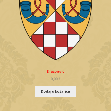
Dražojević
0,00
€
Dodaj u košaricu