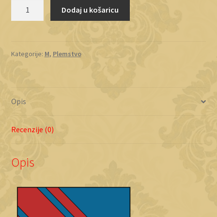
Menze
Dodaj u košaricu
količina
Kategorije:
M
,
Plemstvo
Opis
Recenzije (0)
Opis