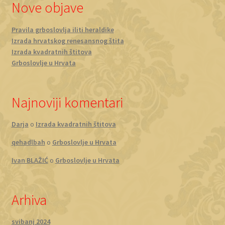
Nove objave
Pravila grboslovlja iliti heraldike
Izrada hrvatskog renesansnog štita
Izrada kvadratnih štitova
Grboslovlje u Hrvata
Najnoviji komentari
Darja
o
Izrada kvadratnih štitova
qehadlbah
o
Grboslovlje u Hrvata
Ivan BLAŽIĆ
o
Grboslovlje u Hrvata
Arhiva
svibanj 2024