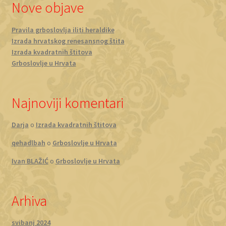
Nove objave
Pravila grboslovlja iliti heraldike
Izrada hrvatskog renesansnog štita
Izrada kvadratnih štitova
Grboslovlje u Hrvata
Najnoviji komentari
Darja
o
Izrada kvadratnih štitova
qehadlbah
o
Grboslovlje u Hrvata
Ivan BLAŽIĆ
o
Grboslovlje u Hrvata
Arhiva
svibanj 2024