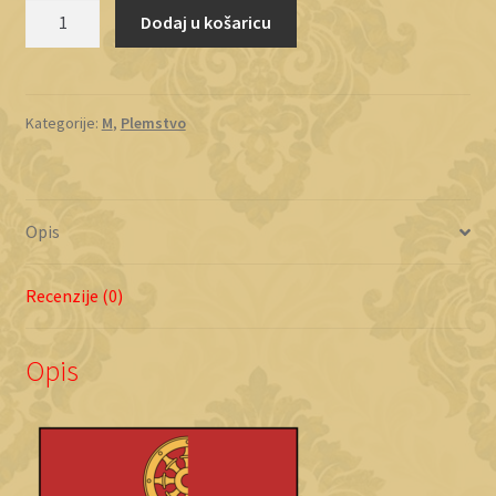
Mezza
Dodaj u košaricu
Rotta
količina
Kategorije:
M
,
Plemstvo
Opis
Recenzije (0)
Opis