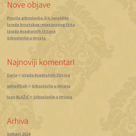
Nove objave
Pravila grboslovlja iliti heraldike
Izrada hrvatskog renesansnog štita
Izrada kvadratnih štitova
Grboslovlje u Hrvata
Najnoviji komentari
Darja
o
Izrada kvadratnih štitova
qehadlbah
o
Grboslovlje u Hrvata
Ivan BLAŽIĆ
o
Grboslovlje u Hrvata
Arhiva
svibanj 2024