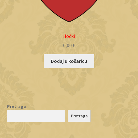
Iločki
0,00
€
Dodaj u košaricu
Pretraga
Pretraga