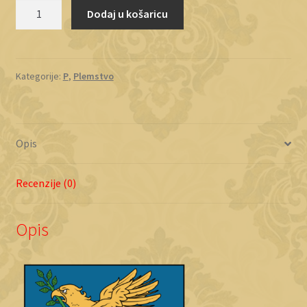
Pogany
Dodaj u košaricu
de
Cseb
količina
Kategorije:
P
,
Plemstvo
Opis
Recenzije (0)
Opis