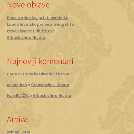
Nove objave
Pravila grboslovlja iliti heraldike
Izrada hrvatskog renesansnog štita
Izrada kvadratnih štitova
Grboslovlje u Hrvata
Najnoviji komentari
Darja
o
Izrada kvadratnih štitova
qehadlbah
o
Grboslovlje u Hrvata
Ivan BLAŽIĆ
o
Grboslovlje u Hrvata
Arhiva
svibanj 2024