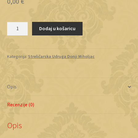
0,00
€
Streličarska
Dodaj u košaricu
Udruga
Donji
Miholjac
količina
Kategorija:
Streličarska Udruga Donji Miholjac
Opis
Recenzije (0)
Opis