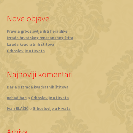
Nove objave
Pravila grboslovlja iliti heraldike
Izrada hrvatskog renesansnog štita
Izrada kvadratnih štitova
Grboslovlje u Hrvata
Najnoviji komentari
Darja
o
Izrada kvadratnih štitova
qehadlbah
o
Grboslovlje u Hrvata
Ivan BLAŽIĆ
o
Grboslovlje u Hrvata
Arhiva