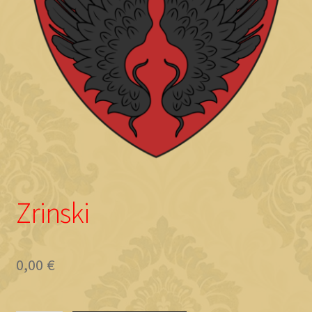
Objave
Zrinski
0,00
€