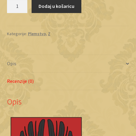
Zrinski
Dodaj u košaricu
količina
Kategorije:
Plemstvo
,
Z
Opis
Recenzije (0)
Opis