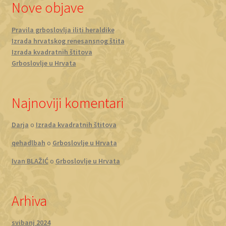
Nove objave
Pravila grboslovlja iliti heraldike
Izrada hrvatskog renesansnog štita
Izrada kvadratnih štitova
Grboslovlje u Hrvata
Najnoviji komentari
Darja
o
Izrada kvadratnih štitova
qehadlbah
o
Grboslovlje u Hrvata
Ivan BLAŽIĆ
o
Grboslovlje u Hrvata
Arhiva
svibanj 2024