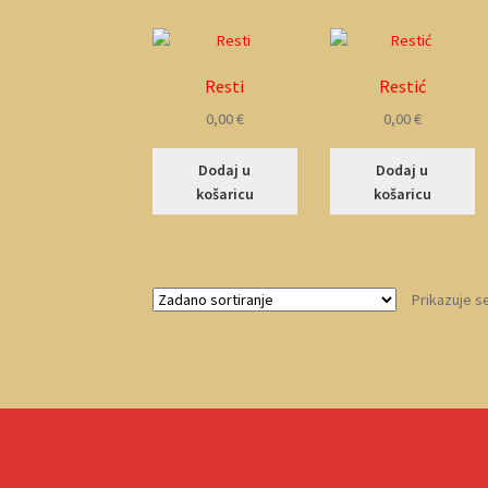
Resti
Restić
0,00
€
0,00
€
Dodaj u
Dodaj u
košaricu
košaricu
Prikazuje se