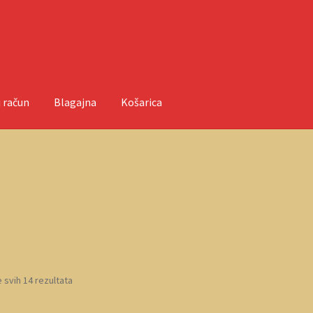
 račun
Blagajna
Košarica
ačun
O nama
Objave
 svih 14 rezultata