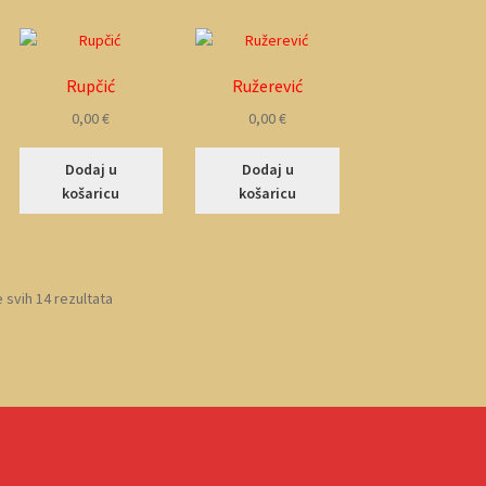
Rupčić
Ružerević
0,00
€
0,00
€
Dodaj u
Dodaj u
košaricu
košaricu
 svih 14 rezultata