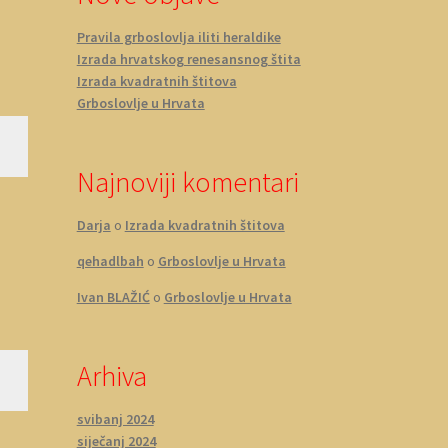
Pravila grboslovlja iliti heraldike
Izrada hrvatskog renesansnog štita
Izrada kvadratnih štitova
Grboslovlje u Hrvata
Najnoviji komentari
Darja
o
Izrada kvadratnih štitova
qehadlbah
o
Grboslovlje u Hrvata
Ivan BLAŽIĆ
o
Grboslovlje u Hrvata
Arhiva
svibanj 2024
siječanj 2024