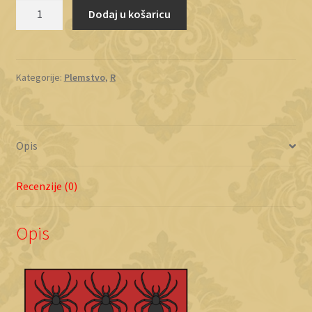
Ragnina
Dodaj u košaricu
količina
Kategorije:
Plemstvo
,
R
Opis
Recenzije (0)
Opis