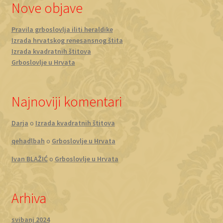
Nove objave
Pravila grboslovlja iliti heraldike
Izrada hrvatskog renesansnog štita
Izrada kvadratnih štitova
Grboslovlje u Hrvata
Najnoviji komentari
Darja
o
Izrada kvadratnih štitova
qehadlbah
o
Grboslovlje u Hrvata
Ivan BLAŽIĆ
o
Grboslovlje u Hrvata
Arhiva
svibanj 2024