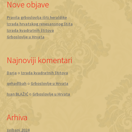
Nove objave
Pravila grboslovlja iliti heraldike
Izrada hrvatskog renesansnog štita
Izrada kvadratnih štitova
Grboslovlje u Hrvata
Najnoviji komentari
Darja
o
Izrada kvadratnih štitova
qehadlbah
o
Grboslovlje u Hrvata
Ivan BLAŽIĆ
o
Grboslovlje u Hrvata
Arhiva
svibanj 2024