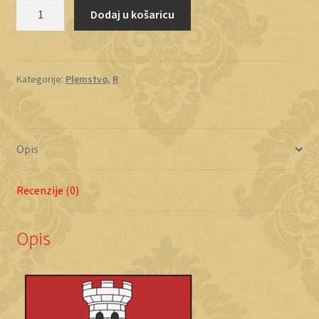
Resti
Dodaj u košaricu
količina
Kategorije:
Plemstvo
,
R
Opis
Recenzije (0)
Opis