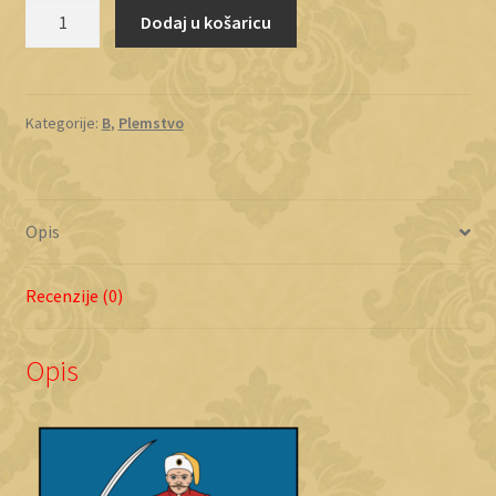
Biljaković
Dodaj u košaricu
količina
Kategorije:
B
,
Plemstvo
Opis
Recenzije (0)
Opis