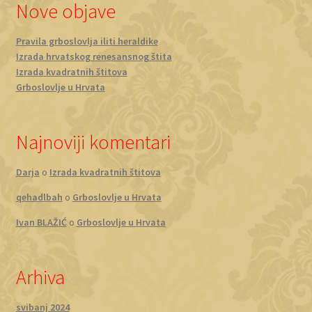
Nove objave
Pravila grboslovlja iliti heraldike
Izrada hrvatskog renesansnog štita
Izrada kvadratnih štitova
Grboslovlje u Hrvata
Najnoviji komentari
Darja
o
Izrada kvadratnih štitova
qehadlbah
o
Grboslovlje u Hrvata
Ivan BLAŽIĆ
o
Grboslovlje u Hrvata
Arhiva
svibanj 2024