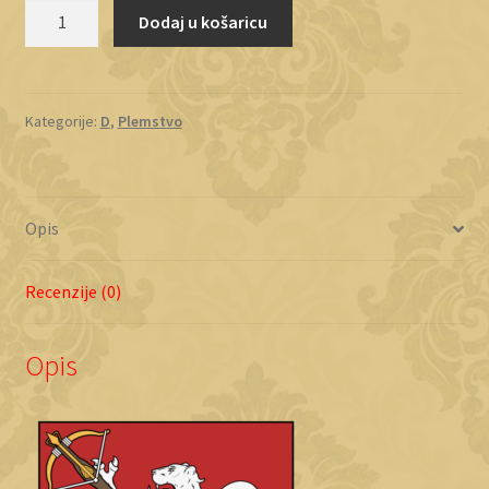
Davidović
Dodaj u košaricu
1
količina
Kategorije:
D
,
Plemstvo
Opis
Recenzije (0)
Opis