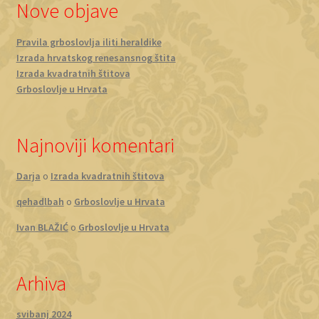
Nove objave
Pravila grboslovlja iliti heraldike
Izrada hrvatskog renesansnog štita
Izrada kvadratnih štitova
Grboslovlje u Hrvata
Najnoviji komentari
Darja
o
Izrada kvadratnih štitova
qehadlbah
o
Grboslovlje u Hrvata
Ivan BLAŽIĆ
o
Grboslovlje u Hrvata
Arhiva
svibanj 2024