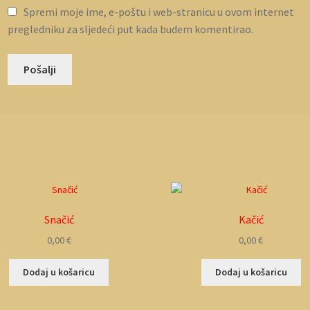
Spremi moje ime, e-poštu i web-stranicu u ovom internet
pregledniku za sljedeći put kada budem komentirao.
Snačić
Kačić
0,00
€
0,00
€
Dodaj u košaricu
Dodaj u košaricu