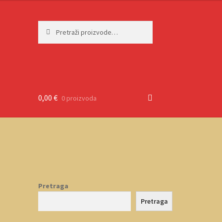
Pretraži:
Pretraži
0,00
€
0 proizvoda
Pretraga
Pretraga