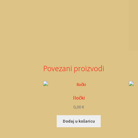
Povezani proizvodi
Iločki
0,00
€
Dodaj u košaricu