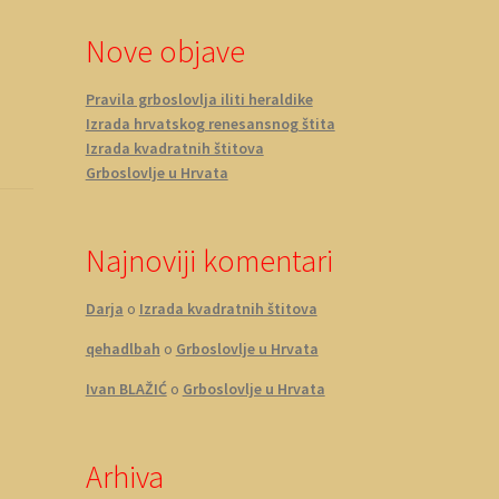
Nove objave
Pravila grboslovlja iliti heraldike
Izrada hrvatskog renesansnog štita
Izrada kvadratnih štitova
Grboslovlje u Hrvata
Najnoviji komentari
Darja
o
Izrada kvadratnih štitova
qehadlbah
o
Grboslovlje u Hrvata
Ivan BLAŽIĆ
o
Grboslovlje u Hrvata
Arhiva