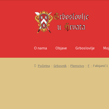
Preskoči
Skoči
na
do
navigaciju
sadržaja
O nama
Objave
Grboslovlje
Moj
Početna
Blagajna
Grboslovlje
Košarica
Moj r
Početna
Grbovnik
Plemstvo
F
Fabijanić 1