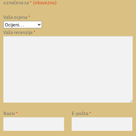
označena sa
* (obavezno)
Vaša ocjena
*
Vaša recenzija
*
Naziv
*
E-pošta
*