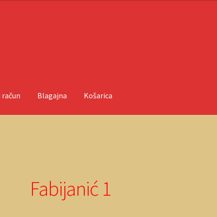
 račun
Blagajna
Košarica
ačun
O nama
Objave
Fabijanić 1