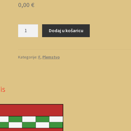
0,00
€
Fabijanić
Dodaj u košaricu
1
količina
Kategorije:
F
,
Plemstvo
is