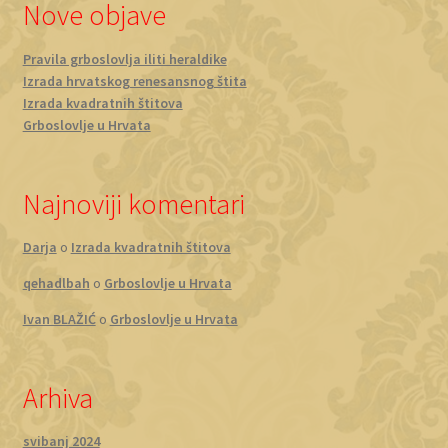
Nove objave
Pravila grboslovlja iliti heraldike
Izrada hrvatskog renesansnog štita
Izrada kvadratnih štitova
Grboslovlje u Hrvata
Najnoviji komentari
Darja
o
Izrada kvadratnih štitova
qehadlbah
o
Grboslovlje u Hrvata
Ivan BLAŽIĆ
o
Grboslovlje u Hrvata
Arhiva
svibanj 2024