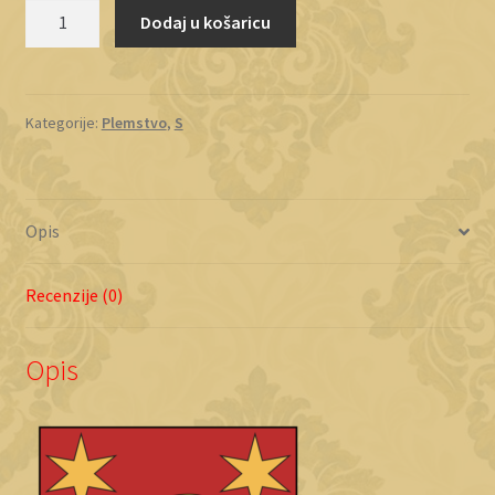
Stupić
Dodaj u košaricu
količina
Kategorije:
Plemstvo
,
S
Opis
Recenzije (0)
Opis