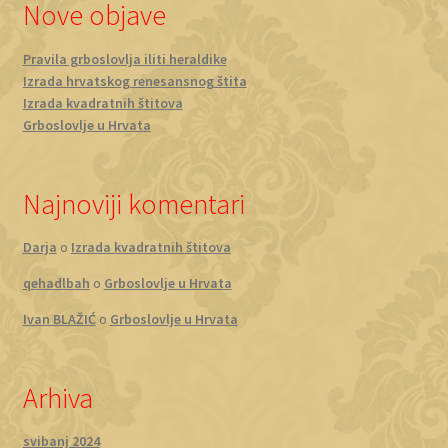
Nove objave
Pravila grboslovlja iliti heraldike
Izrada hrvatskog renesansnog štita
Izrada kvadratnih štitova
Grboslovlje u Hrvata
Najnoviji komentari
Darja
o
Izrada kvadratnih štitova
qehadlbah
o
Grboslovlje u Hrvata
Ivan BLAŽIĆ
o
Grboslovlje u Hrvata
Arhiva
svibanj 2024