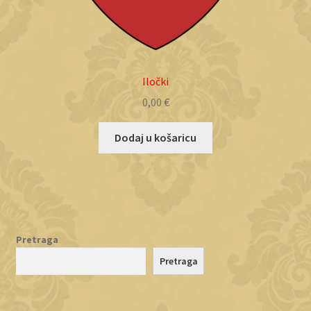
Iločki
0,00
€
Dodaj u košaricu
Pretraga
Pretraga